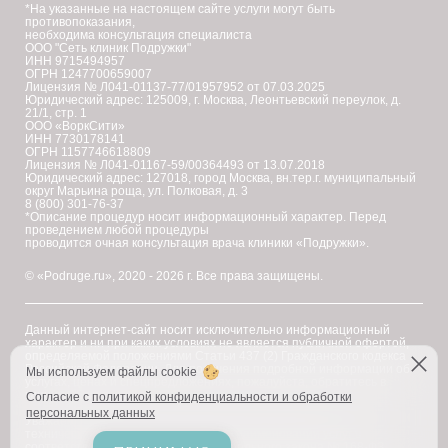
*На указанные на настоящем сайте услуги могут быть
противопоказания,
необходима консультация специалиста
ООО "Сеть клиник Подружки"
ИНН 9715494957
ОГРН 1247700659007
Лицензия № Л041-01137-77/01957952 от 07.03.2025
Юридический адрес: 125009, г. Москва, Леонтьевский переулок, д.
21/1, стр. 1
ООО «ВоркСити»
ИНН 7730178141
ОГРН 1157746618809
Лицензия № Л041-01167-59/00364493 от 13.07.2018
Юридический адрес: 127018, город Москва, вн.тер.г. муниципальный
округ Марьина роща, ул. Полковая, д. 3
8 (800) 301-76-37
*Описание процедур носит информационный характер. Перед
проведением любой процедуры
проводится очная консультация врача клиники «Подружки».
© «Podruge.ru», 2020 - 2026 г. Все права защищены.
Данный интернет-сайт носит исключительно информационный
характер и ни при каких условиях не является публичной офертой,
определяемой положениями Статьи 437 (2) Гражданского кодекса
Российской Федерации. Для получения подробной информации об
Мы используем файлы cookie
услугах, ценах и спецпредложениях, пожалуйста, обратитесь в
клинику "Подружки".
Согласие с
политикой конфиденциальности и обработки
персональных данных
Уважаемые клиенты! В настоящее время на сайте ведутся
технические работы по приведению наименований услуг в
соответствие с требованиями Федерального закона № 168-ФЗ.