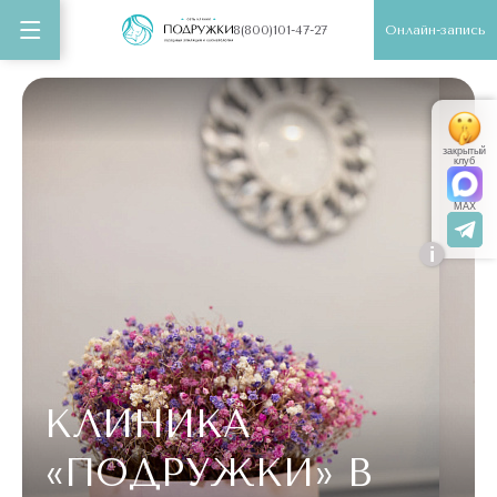
Онлайн-запись
8(800)101-47-27
закрытый
клуб
MAX
i
КЛИНИКА
«ПОДРУЖКИ»
В