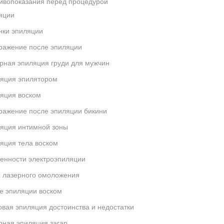
ивопоказания перед процедурой
яции
нки эпиляции
ражение после эпиляции
рная эпиляция груди для мужчин
яция эпилятором
яция воском
ражение после эпиляции бикини
яция интимной зоны
яция тела воском
енности электроэпиляции
 лазерного омоложения
е эпиляции воском
овая эпиляция достоинства и недостатки
рная эпиляция загар