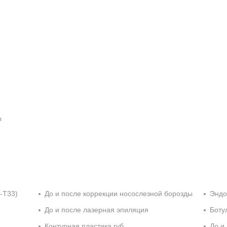
ы
-T33)
До и после коррекции носослезной борозды
Эндо
До и после лазерная эпиляция
Боту
Контурная пластика губ
До и