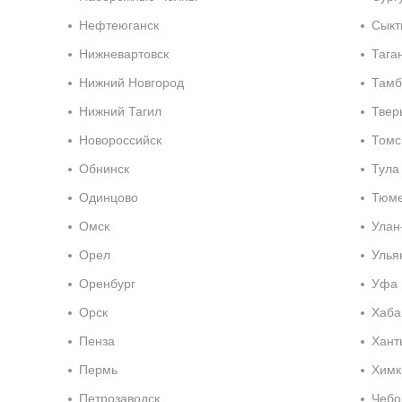
Нефтеюганск
Сыкт
Нижневартовск
Тага
Нижний Новгород
Тамб
Нижний Тагил
Твер
Новороссийск
Томс
Обнинск
Тула
Одинцово
Тюм
Омск
Улан
Орел
Улья
Оренбург
Уфа
Орск
Хаба
Пенза
Хант
Пермь
Химк
Петрозаводск
Чебо