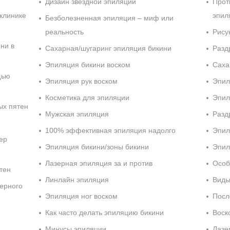
Дизайн звездной эпиляции
Прот
 клинике
эпил
Безболезненная эпиляция – миф или
реальность
Рису
ни в
Сахарная/шугаринг эпиляция бикини
Разд
Эпиляция бикини воском
Саха
щью
Эпиляция рук воском
Эпил
Косметика для эпиляции
Эпил
ых пятен
Мужская эпиляция
Разд
100% эффективная эпиляция надолго
Эпил
ер
Эпиляция бикини/зоны бикини
Эпил
Лазерная эпиляция за и против
Особ
тен
Линлайн эпиляция
Виды
зерного
Эпиляция ног воском
Посл
Как часто делать эпиляцию бикини
Воск
Минусы эпиляции
Лазе