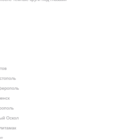
тов
стополь
ферополь
енск
рополь
ый Оскол
литамак
ут