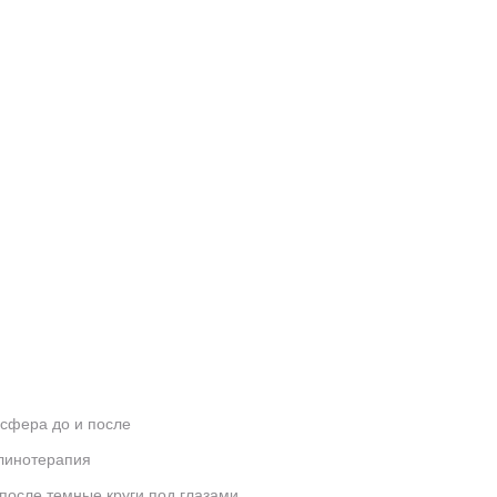
сфера до и после
линотерапия
 после темные круги под глазами