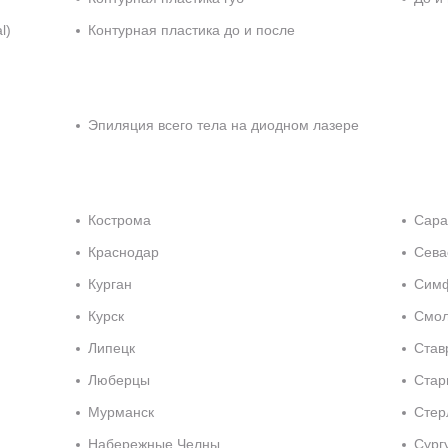
l)
Контурная пластика до и после
Эпиляция всего тела на диодном лазере
Кострома
Сара
Краснодар
Сева
Курган
Сим
Курск
Смол
Липецк
Став
Люберцы
Стар
Мурманск
Стер
Набережные Челны
Сург