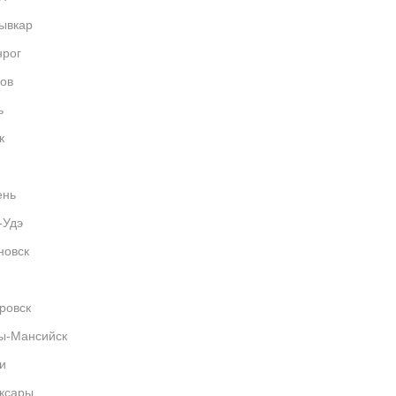
ывкар
нрог
ов
ь
к
ень
-Удэ
новск
ровск
ы-Мансийск
и
ксары