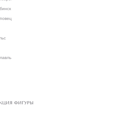
бинск
повец
льс
лавль
КЦИЯ ФИГУРЫ