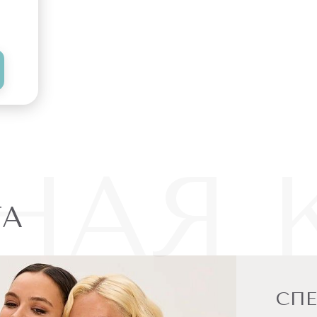
НАЯ 
ТА
СП