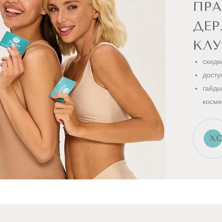
ПРА
ДЕ
КЛУ
скидк
досту
гайды
косме
ХО