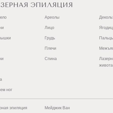
ЗЕРНАЯ ЭПИЛЯЦИЯ
тело
Ареолы
Деколь
ни
Лицо
Ягоди
мышки
Грудь
Пальц
Плечи
Межъяг
ни
Спина
Лазерн
живота
а
ем ног
рная эпиляция
Мейджик Ван