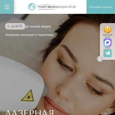
Онлайн-запись
8(800)101-47-27
5 ДНЕЙ.
до конца акции
Лазерная эпиляция в Череповце
закрытый
клуб
MAX
i
ЛАЗЕРНАЯ