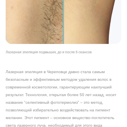
Лазерная эпиляция подмышек, до и после 6 сеансов
Лазерная эпиляция ног, до и после 8 сеансов
Лазерная эпиляция бикини, до и после 5 сеансов
Лазерная эпиляция лица, до и после 7 сеансов
Лазерная эпиляция в Череповце давно стала самым
безопасным и эффективным методом удаления волос в
современной косметологии, гарантирующим наилучший
результат. Технология, открытая более 50 лет назад, носит
название “селективный фототермолиз” – это метод,
позволяющий избирательно воздействовать на пигмент
меланин. Этот пигмент – основное вещество-поглотитель
света лазерного луча, необходимый для этого вида