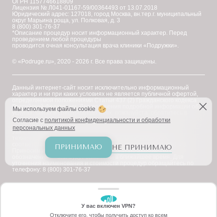
ОГРН 1157746618809
Лицензия № Л041-01167-59/00364493 от 13.07.2018
Юридический адрес: 127018, город Москва, вн.тер.г. муниципальный
округ Марьина роща, ул. Полковая, д. 3
8 (800) 301-76-37
*Описание процедур носит информационный характер. Перед
проведением любой процедуры
проводится очная консультация врача клиники «Подружки».
© «Podruge.ru», 2020 - 2026 г. Все права защищены.
Данный интернет-сайт носит исключительно информационный
характер и ни при каких условиях не является публичной офертой,
определяемой положениями Статьи 437 (2) Гражданского кодекса
Российской Федерации. Для получения подробной информации об
Мы используем файлы cookie
услугах, ценах и спецпредложениях, пожалуйста, обратитесь в
клинику "Подружки".
Согласие с
политикой конфиденциальности и обработки
персональных данных
Уважаемые клиенты! В настоящее время на сайте ведутся
технические работы по приведению наименований услуг в
соответствие с требованиями Федерального закона № 168-ФЗ.
ПРИНИМАЮ
НЕ ПРИНИМАЮ
Приносим извинения за возможное наличие иноязычных
обозначений — они будут заменены в ближайшее время. Для
уточнения наименования и стоимости процедур обращайтесь по
телефону: 8 (800) 301-76-37
У вас включен VPN?
ЗАБЕРИТЕ СКИДКУ
Отключите его, чтобы получить доступ ко всем