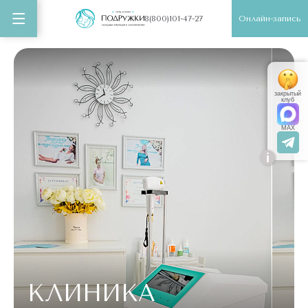
Онлайн-запись
8(800)101-47-27
закрытый
клуб
MAX
i
КЛИНИКА