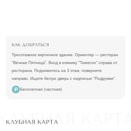
ЭПИЛЯЦИЯ
"ВСЕ ТЕЛО"
Александритовый
лазер (ноги
22360 ₽
полностью,
4990 ₽
глубокое бикини,
подмышки, малая
зона) действует
для новых
клиентов
КАК ДОБРАТЬСЯ
до
5 ДНЕЙ
конца акции
Трехэтажное кирпичное здание. Ориентир — ресторан
"Вечная Пятница". Вход в клинику "Темегон" справа от
МУЖЧИНАМ
ресторана. Поднимитесь на 3 этаж, поверните
ПО
направо. Ищите белую дверь с надписью "Подружки".
АКЦИИ
ЛАЗЕРНАЯ
Бесплатная (частная)
ЭПИЛЯЦИЯ ЛЮБОЙ
ЗОНЫ НА
АЛЕКСАНДРИТОВОМ
6990 ₽
КЛУБНАЯ КАРТ
ЛАЗЕРЕ
500 ₽
Действует на любой лазер, на
КЛУБНАЯ КАРТА
одиночную зону, для новых
клиентов