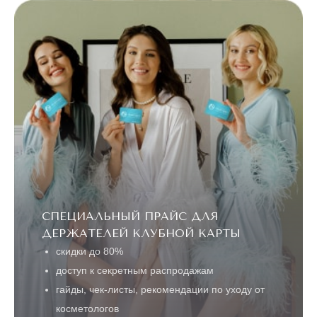
до конца акции
5 ДНЕЙ
ЛАЗЕРНАЯ
ЭПИЛЯЦИЯ
"ВСЕ ТЕЛО"
Александритовый
лазер (ноги
22360 ₽
полностью,
4990 ₽
глубокое бикини,
подмышки, малая
зона) действует
для новых
клиентов
до
5 ДНЕЙ
конца акции
СПЕЦИАЛЬНЫЙ ПРАЙС ДЛЯ
ЛАЗЕРЕ
АЛЕКСАНДРИТОВОМ
ТЕЛО" НА
ДЕРЖАТЕЛЕЙ КЛУБНОЙ КАРТЫ
ЭПИЛЯЦИЯ "ВСЕ
АКЦИЯ! ЛАЗЕРНАЯ
скидки до 80%
доступ к секретным распродажам
гайды, чек-листы, рекомендации по уходу от
ПОПУЛЯРНОЕ
косметологов