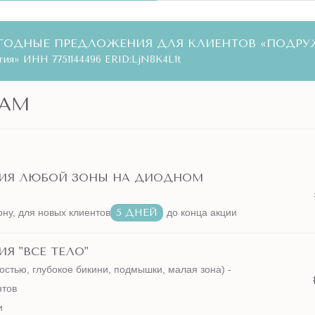
ГОДНЫЕ ПРЕДЛОЖЕНИЯ ДЛЯ КЛИЕНТОВ «ПОДРУ
ия» ИНН 7751144496 ERID:LjN8K4L1t
АМ
ЦИЯ ЛЮБОЙ ЗОНЫ НА ДИОДНОМ
ону, для новых клиентов
5 ДНЕЙ
до конца акции
Я "ВСЕ ТЕЛО"
остью, глубокое бикини, подмышки, малая зона) -
нтов
и