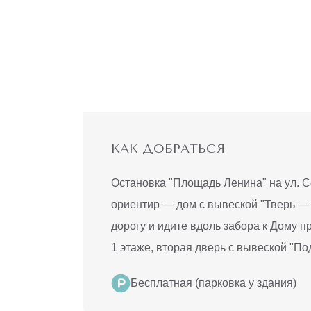
КСАНДРИТОВОМ
ЕРЕ
500 ₽
6990 ₽
вует на любой лазер, на
чную зону, для новых
тов
НЕЙ
до конца акции
ЕРНАЯ
КАК ДОБРАТЬСЯ
ЛЯЦИЯ
 ТЕЛО"
Остановка "Площадь Ленина" на ул. С
андритовый
 (ноги
ориентир — дом с вывеской "Тверь — 
стью, глубокое
дорогу и идите вдоль забора к Дому 
4990 ₽
22360 ₽
и, подмышки,
1 этаже, вторая дверь с вывеской "По
 зона)
вует для новых
Бесплатная (парковка у здания)
тов