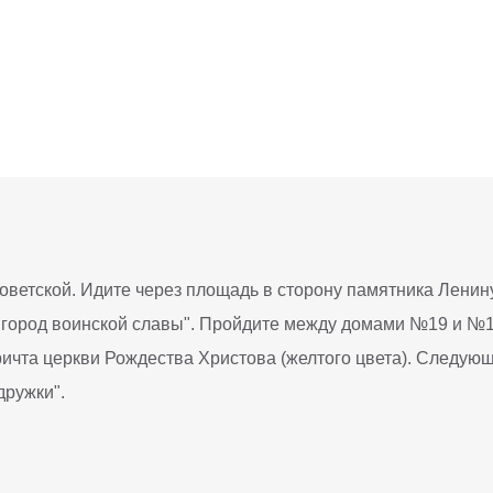
оветской. Идите через площадь в сторону памятника Ленину
город воинской славы". Пройдите между домами №19 и №16
причта церкви Рождества Христова (желтого цвета). Следую
дружки".