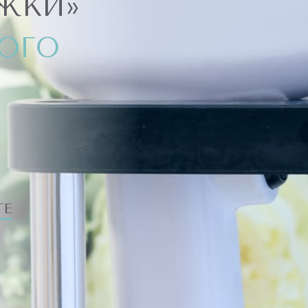
ЖКИ»
НОГО
ТЕ