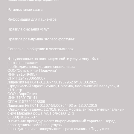
Региональные сайты
Информация для пациентов
Правила оказания услуг
Правила розыгрыша "Колесо фортуны"
Согласие на общение в мессенджерах
*На указанные на настоящем сайте услуги могут быть
противопоказания,
необходима консультация специалиста
ООО "Сеть клиник Подружки"
ИНН 9715494957
ОГРН 1247700659007
Лицензия № Л041-01137-77/01957952 от 07.03.2025
Юридический адрес: 125009, г. Москва, Леонтьевский переулок, д.
21/1, стр. 1
ООО «ВоркСити»
ИНН 7730178141
ОГРН 1157746618809
Лицензия № Л041-01167-59/00364493 от 13.07.2018
Юридический адрес: 127018, город Москва, вн.тер.г. муниципальный
округ Марьина роща, ул. Полковая, д. 3
8 (800) 301-76-37
*Описание процедур носит информационный характер. Перед
проведением любой процедуры
проводится очная консультация врача клиники «Подружки».