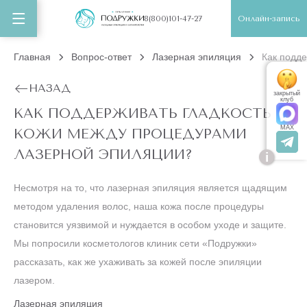
Онлайн-запись
8(800)101-47-27
Главная
Вопрос-ответ
Лазерная эпиляция
Как подд
НАЗАД
закрытый
клуб
КАК ПОДДЕРЖИВАТЬ ГЛАДКОСТЬ
MAX
КОЖИ МЕЖДУ ПРОЦЕДУРАМИ
ЛАЗЕРНОЙ ЭПИЛЯЦИИ?
i
Несмотря на то, что лазерная эпиляция является щадящим
методом удаления волос, наша кожа после процедуры
становится уязвимой и нуждается в особом уходе и защите.
Мы попросили косметологов клиник сети «Подружки»
рассказать, как же ухаживать за кожей после эпиляции
лазером.
Лазерная эпиляция