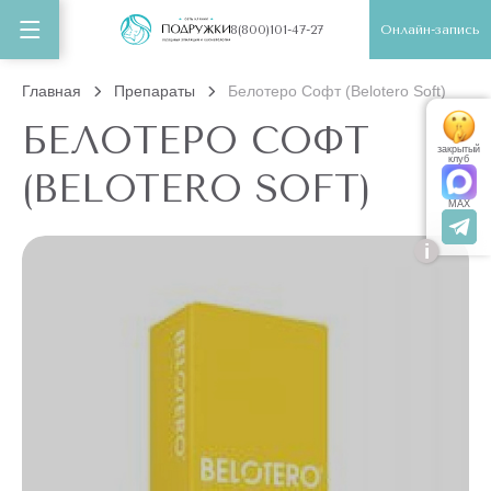
Онлайн-запись
8(800)101-47-27
Главная
Препараты
Белотеро Софт (Belotero Soft)
БЕЛОТЕРО СОФТ
закрытый
клуб
(BELOTERO SOFT)
MAX
i