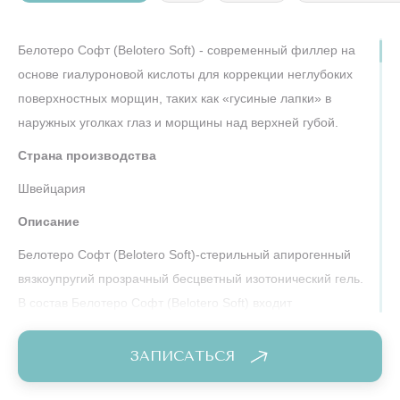
Белотеро Софт (Belotero Soft) - современный филлер на
основе гиалуроновой кислоты для коррекции неглубоких
поверхностных морщин, таких как «гусиные лапки» в
наружных уголках глаз и морщины над верхней губой.
Страна производства
Швейцария
Описание
Белотеро Софт (Belotero Soft)-стерильный апирогенный
вязкоупругий прозрачный бесцветный изотонический гель.
В состав Белотеро Софт (Belotero Soft) входит
перекрестносшитый гиалуронат натрия биоферментного
происхождения.
ЗАПИСАТЬСЯ
Меры предосторожности
Перекрестносшитый
Белотеро